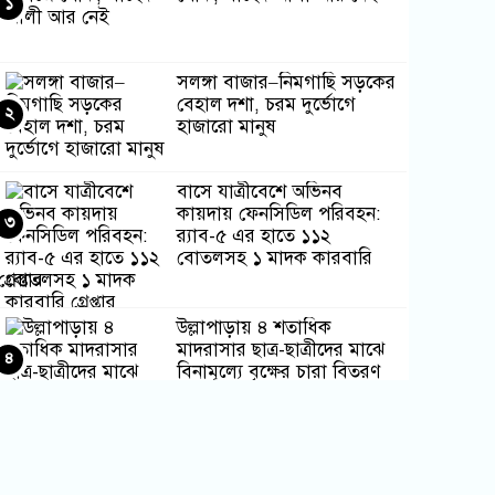
১
সলঙ্গা বাজার–নিমগাছি সড়কের
বেহাল দশা, চরম দুর্ভোগে
২
হাজারো মানুষ
বাসে যাত্রীবেশে অভিনব
কায়দায় ফেনসিডিল পরিবহন:
৩
র‍্যাব-৫ এর হাতে ১১২
বোতলসহ ১ মাদক কারবারি
গ্রেপ্তার
উল্লাপাড়ায় ৪ শতাধিক
মাদরাসার ছাত্র-ছাত্রীদের মাঝে
৪
বিনামূল্যে বৃক্ষের চারা বিতরণ
গোদাগাড়ীতে যাত্রী ছাউনি ও
অবকাঠামো নির্মাণের দাবিতে
৫
ইউএনও কে স্মারকলিপি