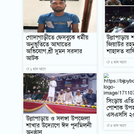
গোদাগাড়ীতে ফেসবুকে ধর্মীয়
উল্লাপাড়ায় শ
অনুভূতিতে আঘাতের
জিয়াউর রহ
অভিযোগ,শ্রী সুমন সরদার
শাহাদত বার্
আটক
২ মাস আগে
১ মাস আগে
সিংড়ায় এতি
পোশাক উপহ
এসএসসি ২০০১
উল্লাপাড়ায় ও সলঙ্গা উপজেলা
শাখার উদ্যোগে ঈদ পূনমিলনী
৪ মাস আগে
অনুষ্ঠান