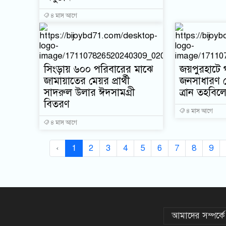
৪ মাস আগে
সিংড়ায় ৬০০ পরিবারের মাঝে
জয়পুরহাটে গ
জামায়াতের মেয়র প্রার্থী
জনসাধারণ পেল
সাদরুল উলার ঈদসামগ্রী
ত্রান তহবিল
বিতরণ
৪ মাস আগে
৪ মাস আগে
‹
1
2
3
4
5
6
7
8
9
আমাদের সম্পর্কে