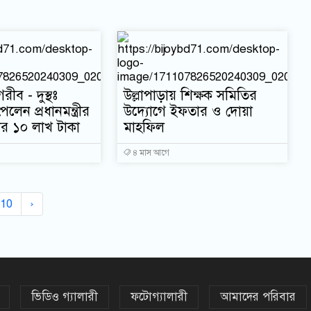
রীব - দুস্থঃ
উল্লাপাড়ায় শিক্ষক সমিতির
েন প্রধানমন্ত্রীর
উদ্যোগে ইফতার ও দোয়া
ের ১০ লাখ টাকা
মাহফিল
৪ মাস আগে
10
›
ভিডিও গ্যালারী
ফটোগ্যালারী
আমাদের পরিবার