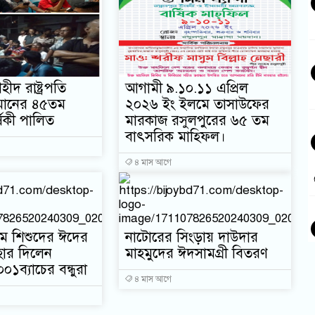
হীদ রাষ্ট্রপতি
আগামী ৯.১০.১১ এপ্রিল
মানের ৪৫তম
২০২৬ ইং ইলমে তাসাউফের
ষিকী পালিত
মারকাজ রসুলপুরের ৬৫ তম
বাৎসরিক মাহ্ফিল।
৪ মাস আগে
ম শিশুদের ঈদের
নাটোরের সিংড়ায় দাউদার
ার দিলেন
মাহমুদের ঈদসামগ্রী বিতরণ
ব্যাচের বন্ধুরা
৪ মাস আগে