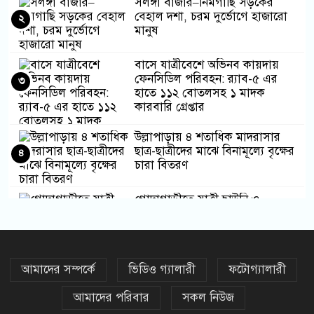
সলঙ্গা বাজার–নিমগাছি সড়কের
বেহাল দশা, চরম দুর্ভোগে হাজারো
২
মানুষ
বাসে যাত্রীবেশে অভিনব কায়দায়
ফেনসিডিল পরিবহন: র‍্যাব-৫ এর
৩
হাতে ১১২ বোতলসহ ১ মাদক
কারবারি গ্রেপ্তার
উল্লাপাড়ায় ৪ শতাধিক মাদরাসার
ছাত্র-ছাত্রীদের মাঝে বিনামূল্যে বৃক্ষের
৪
চারা বিতরণ
গোদাগাড়ীতে যাত্রী ছাউনি ও
অবকাঠামো নির্মাণের দাবিতে ইউএনও
৫
কে স্মারকলিপি
সলঙ্গায় মৎস্য আড়ৎ সরকারি ভাবে
আমাদের সম্পর্কে
ভিডিও গ্যালারী
ফটোগ্যালারী
ইজারার দাবিতে মানববন্ধন
৬
আমাদের পরিবার
সকল নিউজ