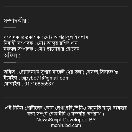
চাঁদা না পেয়ে কাজ বন্ধ ও
ব্যবসায়ীকে প্রাণনাশের হুমকি মামলা
৭
হলেও ব্যবস্থা নিচ্ছে না প্রশাসন
সম্পাদকীয় :
একটি ঘর বদলে দিল একটি পরিবারের
জীবন। মানবিকতার উজ্জ্বল দৃষ্টান্ত
সম্পাদক ও প্রকাশক : মোঃ আশরাফুল ইসলাম
৮
স্থাপন করলেন হাজী আব্দুল মোমিন।
নির্বাহী সম্পাদক : মোঃ আব্দুর রশিদ খান
মফস্বল সম্পাদক : মোঃ ছানোয়ার ছোসেন
অফিস :
গোদাগাড়ীতে চাঁদা না পেয়ে
ব্যবসায়ীকে প্রাণনাশের হুমকি,
৯
আদালতে মামলা
অফিস : চেয়ারম্যান সুপার মার্কেট (২য় তলা) ,সলঙ্গা,সিরাজগঞ্জ
ইমেইল : bijoybd71@gmail.com
কচুরিপানার নিচে ১০ ঘন্টা রইলো দুই
মোবাইল : 01716855537
গরু চোর!
১০
এই নিউজ পোর্টালের কোন লেখা,ছবি,ভিডিও অনুমতি ছাড়া ব্যবহার
জমি সংক্রান্ত বিরোধে গোদাগাড়ীতে
করা সম্পুর্ন বেআইনি ও দন্ডনীয় অপরাধ ।
সীমানা পিলার ভাঙচুর ও প্রাণনাশের
১১
NewsScript Developed BY
হুমকির অভিযোগ থানায় জিডি
monirulbd.com