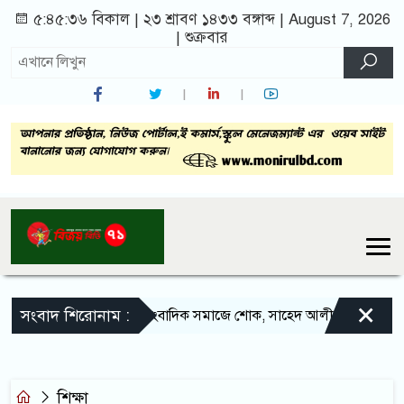
৫:৪৫:৩৭ বিকাল
|
২৩ শ্রাবণ ১৪৩৩ বঙ্গাব্দ | August 7, 2026
|
শুক্রবার
×
সংবাদ শিরোনাম :
সলঙ্গার সাংবাদিক সমাজে শোক, সাহেদ আলী আর নেই
স
শিক্ষা