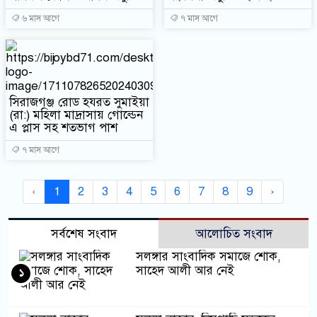
৬ মাস আগে
৭ মাস আগে
সিরাজগঞ্জ রোড হযরত সুমাইয়া
(রা:) মহিলা মাদ্রাসায় গোল্ডেন
এ প্লাস সহ শতভাগ পাশ
৭ মাস আগে
‹
1
2
3
4
5
6
7
8
9
›
সর্বশেষ সংবাদ
আলোচিত সংবাদ
সলঙ্গার সাংবাদিক সমাজে শোক,
সাহেদ আলী আর নেই
১