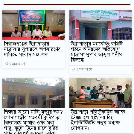
সিরাজগঞ্জের উল্লাপাড়ায়
উল্লাপাড়ায় ম্যানেজিং কমিটি
মাদ্রাসার সুপারকে অপসারণের
গঠনে অনিয়মের অভিযোগ
দাবিতে সংবাদ সম্মেলন
মাদ্রাসা সুপার আব্দুল গনী'র
বিরুদ্ধে
১ মাস আগে
২ মাস আগে
শিক্ষার আলো নাকি মৃত্যুর ভয়?
উল্লাপাড়া পলিটেকনিক অ্যান্ড
গোদাগাড়ীর শতবর্ষী কুঠিপাড়া
টেক্সটাইল ইঞ্জিনিয়ারিং
বিদ্যালয়ে মাথার ওপর মরা
ইনস্টিটিউটের নতুন অধ্যক্ষ
গাছ, ফুটো টিনের চালে বৃষ্টির
যোগদান।
পানি ঝুঁকিপূর্ণ ভবনেই চলছে