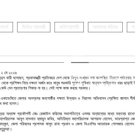
পর্কে
ভিডিও গ্যালারী
ফটোগ্যালারী
আমাদের পরিবার
স
অফিস :
অফিস : চেয়ারম্যান সুপার মার্কেট (২য় তল
িঃ ২ মে ২০২৬
ব্দুল বারী বলেছেন, প্রধানমন্ত্রী প্রতিবছর দেশ থেকে বিপুল সংখ্যক দক্ষ জনশক্তি বিদেশে পাঠানোর কর্
ইমেইল : bijoybd71@gmail.co
র থেকে প্রশিক্ষন নিয়ে দক্ষতা অর্জন করে মানুষ সরকারি সুযোগ সুবিধার মাধ্যমে ব্যক্তিগত খরচ ছাড়াই 
মোবাইল : 01716855537
ে কেউ যেন প্রতারণার শিকার না হয়। সেই লক্ষে কাজ করছে সরকার।
লা একাডেমিতে জেলার অনগ্রসর জনগোষ্ঠীর দক্ষতা উন্নয়ন ও নিরাপদ অভিবাসন প্রেক্ষিত জাপান শীর্
সব কথা বলেন।
ম্পুর্ন বেআইনি ও দন্ডনীয় অপরাধ ।
ন্দ্রের অধ্যক্ষ প্রকৌশলী মোঃ রেজাউল করিমের সভাপতিত্বে এসময় অন্যান্যের মধ্যে বক্তব্য রাখ
োর মহাপরিচালক আবুল হাসনাত হুমায়ুন কবির, অতিরিক্ত মহাপরিচালক আশরাফ হোসেন, ভারপ্রাপ্ত জে
া মাহমুদা, জেলা পরিষদের প্রশাসক মাসুদ রানা প্রধান ও জেলা বিএনপির আহবায়ক গোলজার হোসেন 
তৃবৃন্দরা।