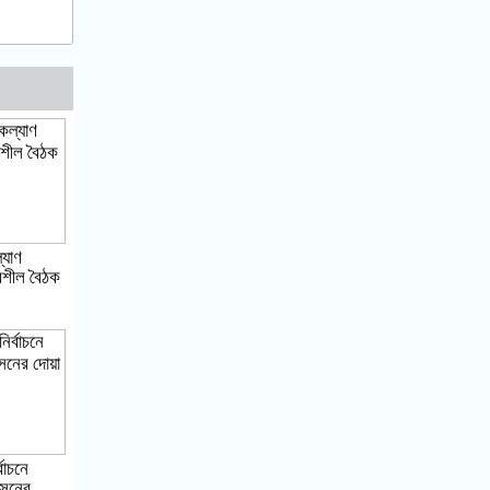
্যাণ
্বশীল বৈঠক
বাচনে
োসেনের