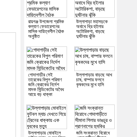
রায়গঞ্জ উপজেলা শ্রমিক
উল্লাপাড়া মহাসড়কে
কল্যাণ ফেডারেশনের
অবাধে থ্রি হুইলার
মাসিক দায়িত্বশীল বৈঠক
অটোরিকশা, বাড়ছে
অনুষ্ঠিত
দুর্ঘটনার ঝুঁকি
গোদাগাড়ীর সেই
উল্লাপাড়ায় বাড়ছে আখ
তারেকের বিপুল পরিমাণ
চাষ, বাম্পার ফলনে
জমি ক্রোকের নির্দেশ
কৃষকদের মুখে হাসি
মাদক সিন্ডিকেটের অবৈধ
আয়ে বড় ধাক্কা
উল্লাপাড়ায় মোবাইলে
জমি সংক্রান্ত বিরোধে