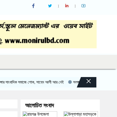
×
বাদিক সমাজে শোক, সাহেদ আলী আর নেই
সলঙ্গা বাজার–নিমগাছি সড়কের বেহাল দশা, চ
আলোচিত সংবাদ