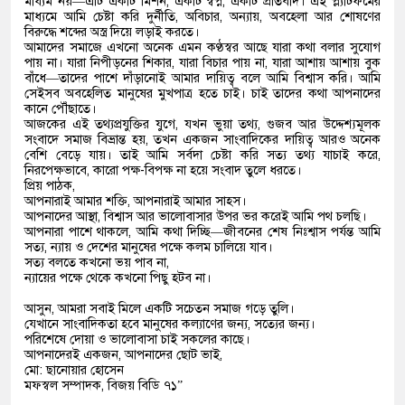
মাধ্যম নয়—এটি একটি মিশন, একটি স্বপ্ন, একটি প্রতিবাদ। এই প্ল্যাটফর্মের
মাধ্যমে আমি চেষ্টা করি দুর্নীতি, অবিচার, অন্যায়, অবহেলা আর শোষণের
বিরুদ্ধে শব্দের অস্ত্র দিয়ে লড়াই করতে।
আমাদের সমাজে এখনো অনেক এমন কণ্ঠস্বর আছে যারা কথা বলার সুযোগ
পায় না। যারা নিপীড়নের শিকার, যারা বিচার পায় না, যারা আশায় আশায় বুক
বাঁধে—তাদের পাশে দাঁড়ানোই আমার দায়িত্ব বলে আমি বিশ্বাস করি। আমি
সেইসব অবহেলিত মানুষের মুখপাত্র হতে চাই। চাই তাদের কথা আপনাদের
কানে পৌঁছাতে।
আজকের এই তথ্যপ্রযুক্তির যুগে, যখন ভুয়া তথ্য, গুজব আর উদ্দেশ্যমূলক
সংবাদে সমাজ বিভ্রান্ত হয়, তখন একজন সাংবাদিকের দায়িত্ব আরও অনেক
বেশি বেড়ে যায়। তাই আমি সর্বদা চেষ্টা করি সত্য তথ্য যাচাই করে,
নিরপেক্ষভাবে, কারো পক্ষ-বিপক্ষ না হয়ে সংবাদ তুলে ধরতে।
প্রিয় পাঠক,
আপনারাই আমার শক্তি, আপনারাই আমার সাহস।
আপনাদের আস্থা, বিশ্বাস আর ভালোবাসার উপর ভর করেই আমি পথ চলছি।
আপনারা পাশে থাকলে, আমি কথা দিচ্ছি—জীবনের শেষ নিঃশ্বাস পর্যন্ত আমি
সত্য, ন্যায় ও দেশের মানুষের পক্ষে কলম চালিয়ে যাব।
সত্য বলতে কখনো ভয় পাব না,
ন্যায়ের পক্ষে থেকে কখনো পিছু হটব না।
আসুন, আমরা সবাই মিলে একটি সচেতন সমাজ গড়ে তুলি।
যেখানে সাংবাদিকতা হবে মানুষের কল্যাণের জন্য, সত্যের জন্য।
পরিশেষে দোয়া ও ভালোবাসা চাই সকলের কাছে।
আপনাদেরই একজন, আপনাদের ছোট ভাই,
মো: ছানোয়ার হোসেন
মফস্বল সম্পাদক, বিজয় বিডি ৭১”