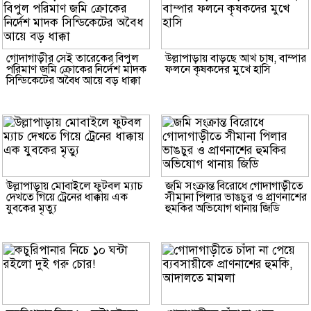
গোদাগাড়ীর সেই তারেকের বিপুল
উল্লাপাড়ায় বাড়ছে আখ চাষ, বাম্পার
পরিমাণ জমি ক্রোকের নির্দেশ মাদক
ফলনে কৃষকদের মুখে হাসি
সিন্ডিকেটের অবৈধ আয়ে বড় ধাক্কা
উল্লাপাড়ায় মোবাইলে ফুটবল ম্যাচ
জমি সংক্রান্ত বিরোধে গোদাগাড়ীতে
দেখতে গিয়ে ট্রেনের ধাক্কায় এক
সীমানা পিলার ভাঙচুর ও প্রাণনাশের
যুবকের মৃত্যু
হুমকির অভিযোগ থানায় জিডি