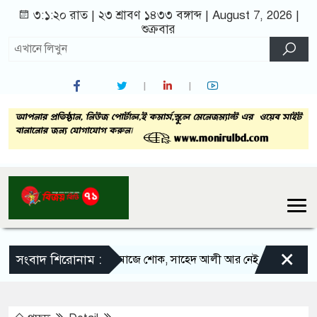
৩:১:২১ রাত
|
২৩ শ্রাবণ ১৪৩৩ বঙ্গাব্দ | August 7, 2026
|
শুক্রবার
×
সংবাদ শিরোনাম :
সলঙ্গার সাংবাদিক সমাজে শোক, সাহেদ আলী আর নেই
সলঙ্গা বাজ