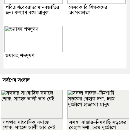
পবিত্র শবেবরাত: মানবজাতির
বেসরকারি শিক্ষকদের
জন্য কল্যাণ বয়ে আনুক
অবসরভাতা
ভয়াবহ শব্দদূষণ
সর্বশেষ সংবাদ
সলঙ্গার সাংবাদিক সমাজে
সলঙ্গা বাজার–নিমগাছি সড়কের
শোক, সাহেদ আলী আর নেই
বেহাল দশা, চরম দুর্ভোগে