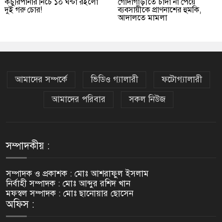
কচুরিপানার নিচে ১০ ঘন্টা রইলো
গোদাগাড়ীতে চাঁদা না পেয়ে
দুই গরু চোর!
ব্যবসায়ীকে প্রাণনাশের হুমকি,
আদালতে মামলা
আমাদের সম্পর্কে
ভিডিও গ্যালারী
ফটোগ্যালারী
আমাদের পরিবার
সকল নিউজ
সম্পাদকীয় :
সম্পাদক ও প্রকাশক : মোঃ আশরাফুল ইসলাম
নির্বাহী সম্পাদক : মোঃ আব্দুর রশিদ খান
মফস্বল সম্পাদক : মোঃ ছানোয়ার ছোসেন
অফিস :