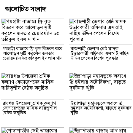
আলোচিত সংবাদ
গয়হাট্টা বাজারে ফ্রি বৃক্ষ বিতরন করে
রাজশাহী জেলার শ্রেষ্ঠ মাদক
আলোড়ন সৃষ্টি করলেন জনতার
উদ্ধারকারী অফিসার এসআই নাছিম
চেয়ারম্যান ডঃ তরিকুল ইসলাম খান
উদ্দিন পেলেন বিশেষ পুরস্কার
রায়গঞ্জ উপজেলা শ্রমিক কল্যাণ
উল্লাপাড়া মহাসড়কে অবাধে থ্রি
ফেডারেশনের মাসিক দায়িত্বশীল
হুইলার অটোরিকশা, বাড়ছে দুর্ঘটনার
বৈঠক অনুষ্ঠিত
ঝুঁকি