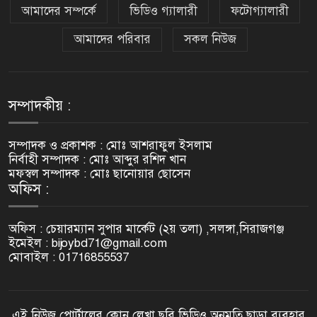
আমাদের সম্পর্কে
ভিডিও গ্যালারী
ফটোগ্যালারী
আমাদের পরিবার
সকল নিউজ
সম্পাদকীয় :
সম্পাদক ও প্রকাশক : মোঃ আশরাফুল ইসলাম
নির্বাহী সম্পাদক : মোঃ আব্দুর রশিদ খান
মফস্বল সম্পাদক : মোঃ ছানোয়ার ছোসেন
অফিস :
অফিস : চেয়ারম্যান সুপার মার্কেট (২য় তলা) ,সলঙ্গা,সিরাজগঞ্জ
ইমেইল : bijoybd71@gmail.com
মোবাইল : 01716855537
এই নিউজ পোর্টালের কোন লেখা,ছবি,ভিডিও অনুমতি ছাড়া ব্যবহার