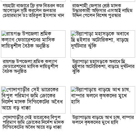
গয়হাট্টা বাজারে ফ্রি বৃক্ষ বিতরন করে
রাজশাহী জেলার শ্রেষ্ঠ মাদক
আলোড়ন সৃষ্টি করলেন জনতার
উদ্ধারকারী অফিসার এসআই নাছিম
চেয়ারম্যান ডঃ তরিকুল ইসলাম খান
উদ্দিন পেলেন বিশেষ পুরস্কার
রায়গঞ্জ উপজেলা শ্রমিক কল্যাণ
উল্লাপাড়া মহাসড়কে অবাধে থ্রি
ফেডারেশনের মাসিক দায়িত্বশীল
হুইলার অটোরিকশা, বাড়ছে দুর্ঘটনার
বৈঠক অনুষ্ঠিত
ঝুঁকি
গোদাগাড়ীর সেই তারেকের বিপুল
উল্লাপাড়ায় বাড়ছে আখ চাষ, বাম্পার
পরিমাণ জমি ক্রোকের নির্দেশ মাদক
ফলনে কৃষকদের মুখে হাসি
সিন্ডিকেটের অবৈধ আয়ে বড় ধাক্কা