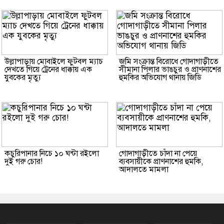
উল্লাপাড়ায় মোবাইলে ফুটবল ম্যাচ
জমি সংক্রান্ত বিরোধে গোদাগাড়ীতে
দেখতে গিয়ে ট্রেনের ধাক্কায় এক
সীমানা পিলার ভাঙচুর ও প্রাণনাশের
যুবকের মৃত্যু
হুমকির অভিযোগ থানায় জিডি
কচুরিপানার নিচে ১০ ঘন্টা রইলো
গোদাগাড়ীতে চাঁদা না পেয়ে
দুই গরু চোর!
ব্যবসায়ীকে প্রাণনাশের হুমকি,
আদালতে মামলা