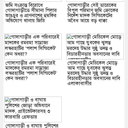
জমি সংক্রান্ত বিরোধে
গোদাগাড়ীর সেই তারেকের
গোদাগাড়ীতে সীমানা পিলার
বিপুল পরিমাণ জমি ক্রোকের
ভাঙচুর ও প্রাণনাশের হুমকির
নির্দেশ মাদক সিন্ডিকেটের
অভিযোগ থানায় জিডি
অবৈধ আয়ে বড় ধাক্কা
গোদাগাড়ীর এক পরিবারেই
গোদাগাড়ী মেডিকেল মোড়ে
মাদকের রমরমা সাম্রাজ্য
আম গাছে যুবকের ঝুলন্ত
লস্করহাটির 'পলাশ সিন্ডিকেট'
মরদেহ উদ্ধার সুষ্ঠু তদন্ত ও
কেন অধরা?
বিচারহীনতার অবসানের দাবি
এলাকাবাসীর
গোদাগাড়ী ও বাঘায় পুলিশের