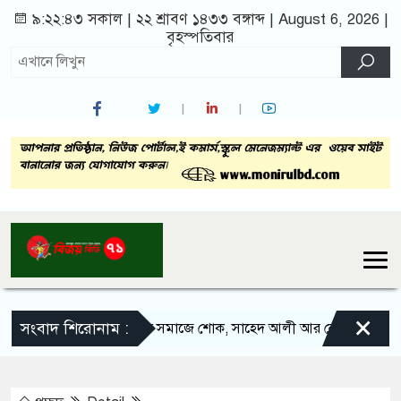
৯:২২:৪৪ সকাল
|
২২ শ্রাবণ ১৪৩৩ বঙ্গাব্দ | August 6, 2026
|
বৃহস্পতিবার
×
সংবাদ শিরোনাম :
সলঙ্গার সাংবাদিক সমাজে শোক, সাহেদ আলী আর নেই
সলঙ্গা 