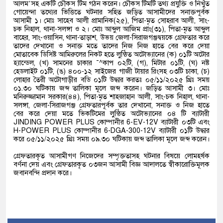
আলম’সহ একটি চৌকস টিম গঠন করেন। চৌকস টিমটি তথ্য প্রযুক্তি ও নিখুঁত
গোয়েন্দা তথ্যের ভিত্তিতে ঘটনার সহিত জড়িত আসামীদের সনাক্তপূর্বক
আসামী ১। মোঃ সাহেব আলী প্রামানিক(২৫), পিতা-মৃত সোহরাব আলী, সাং-
চক নিহাল, থানা-সলঙ্গা ও ২। মোঃ আব্দুল আজিম প্রাং(৩১), পিতা-মৃত আব্দুল
বাহের, সাং-ওয়াসিন, থানা-তাড়াশ, উভয় জেলা-সিরাজগঞ্জদ্বয়কে গ্রেফতার করে
তাদের দেখানো ও সনাক্ত মতে তাদের নিজ নিজ হাতে বের করে দেয়া
মোতাবেক ডিসিষ্ট আমিরুলের নিকট হতে লুন্ঠিত অটোভ্যানের (ক) ০১টি অটোর
হ্যান্ডেল, (খ) সামনের চাকার ¯^কাপ ০২টি, (গ), মিটার ০১টি, (ঘ) নষ্ট
হেডলাইট ০১টি, (ঙ) ৪০০-১২ সাইজের গাজী টায়ার রিংসহ ০৩টি চাকা, (চ)
লোহার তৈরী অটোগাড়ীর বডি ০১টি উদ্ধার করতঃ ০৫/১১/২০২৫ খ্রিঃ সময়
০১.৩০ ঘটিকায় জব্দ তালিকা মূলে জব্দ করেন। জড়িত আসামী ৩। মোঃ
মনিরুজ্জামান সরকার(৪৪), পিতা-মৃত শাহজাহান আলী, সাং-চক নিহাল, থানা-
সলঙ্গা, জেলা-সিরাজগঞ্জ গ্রেফতারপূর্বক তার দেখানো, সনাক্ত ও নিজ হাতে
বের করে দেয়া মতে ভিকটিমের লুন্ঠিত অটোভ্যানের ০৪ টি ব্যাটারী
JINDING POWER PLUS কোম্পানীর 6-EV-12V ব্যাটারী ০৩টি এবং
H-POWER PLUS কোম্পানীর 6-DGA-300-12V ব্যাটারী ০১টি উদ্ধার
করে ০৫/১১/২০২৫ খ্রিঃ সময় ০৯.৩০ ঘটিকায় জব্দ তালিকা মূলে জব্দ করেন।
গ্রেফতারকৃত আসামীগণ নিজেদের সম্পৃক্ততাসহ ঘটনার বিষয়ে লোমহর্ষক
বর্ণনা দেয় এবং গ্রেফতারকৃত ০৩জন আসামী বিজ্ঞ আদালতে স্বীকারোক্তিমূলক
জবানবন্দি প্রদান করে।