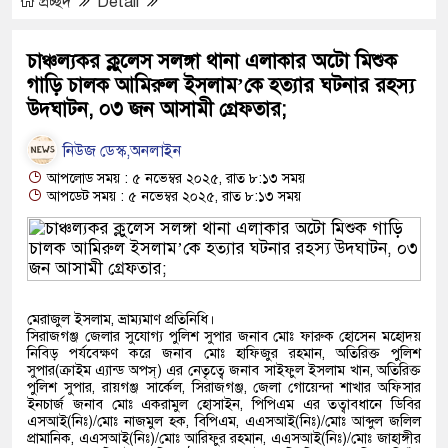
প্রচ্ছদ
Detail
চাঞ্চল্যকর ক্লুলেস সলঙ্গা থানা এলাকার অটো মিশুক
গাড়ি চালক আমিরুল ইসলাম’কে হত্যার ঘটনার রহস্য
উদ্ঘাটন, ০৩ জন আসামী গ্রেফতার;
নিউজ ডেস্ক,অনলাইন
আপলোড সময় : ৫ নভেম্বর ২০২৫, রাত ৮:১৩ সময়
আপডেট সময় : ৫ নভেম্বর ২০২৫, রাত ৮:১৩ সময়
মেরাজুল ইসলাম, ভ্রাম্যমাণ প্রতিনিধি।
সিরাজগঞ্জ জেলার সুযোগ্য পুলিশ সুপার জনাব মোঃ ফারুক হোসেন মহোদয়
নিবিড় পর্যবেক্ষণ করে জনাব মোঃ হাফিজুর রহমান, অতিরিক্ত পুলিশ
সুপার(ক্রাইম এ্যান্ড অপস্) এর নেতৃত্বে জনাব সাইফুল ইসলাম খান, অতিরিক্ত
পুলিশ সুপার, রায়গঞ্জ সার্কেল, সিরাজগঞ্জ, জেলা গোয়েন্দা শাখার অফিসার
ইনচার্জ জনাব মোঃ একরামুল হোসাইন, পিপিএম এর তত্বাবধানে ডিবির
এসআই(নিঃ)/মোঃ নাজমুল হক, বিপিএম, এএসআই(নিঃ)/মোঃ আব্দুল জলিল
প্রামানিক, এএসআই(নিঃ)/মোঃ আরিফুর রহমান, এএসআই(নিঃ)/মোঃ জাহাঙ্গীর