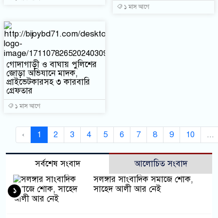
১ মাস আগে
গোদাগাড়ী ও বাঘায় পুলিশের
জোড়া অভিযানে মাদক,
প্রাইভেটকারসহ ৩ কারবারি
গ্রেফতার
১ মাস আগে
‹
1
2
3
4
5
6
7
8
9
10
...
সর্বশেষ সংবাদ
আলোচিত সংবাদ
সলঙ্গার সাংবাদিক সমাজে শোক,
সাহেদ আলী আর নেই
১