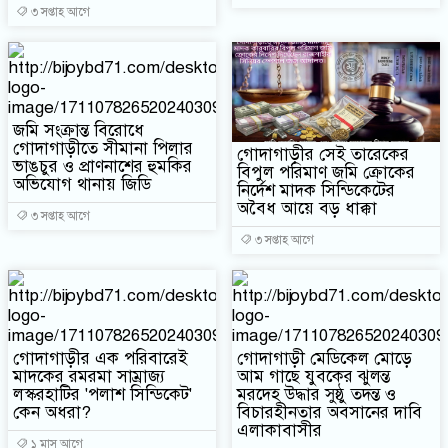
৩ সপ্তাহ আগে
জমি সংক্রান্ত বিরোধে
গোদাগাড়ীতে সীমানা পিলার
গোদাগাড়ীর সেই তারেকের
ভাঙচুর ও প্রাণনাশের হুমকির
বিপুল পরিমাণ জমি ক্রোকের
অভিযোগ থানায় জিডি
নির্দেশ মাদক সিন্ডিকেটের
অবৈধ আয়ে বড় ধাক্কা
৩ সপ্তাহ আগে
৩ সপ্তাহ আগে
গোদাগাড়ীর এক পরিবারেই
গোদাগাড়ী মেডিকেল মোড়ে
মাদকের রমরমা সাম্রাজ্য
আম গাছে যুবকের ঝুলন্ত
লস্করহাটির 'পলাশ সিন্ডিকেট'
মরদেহ উদ্ধার সুষ্ঠু তদন্ত ও
কেন অধরা?
বিচারহীনতার অবসানের দাবি
এলাকাবাসীর
১ মাস আগে