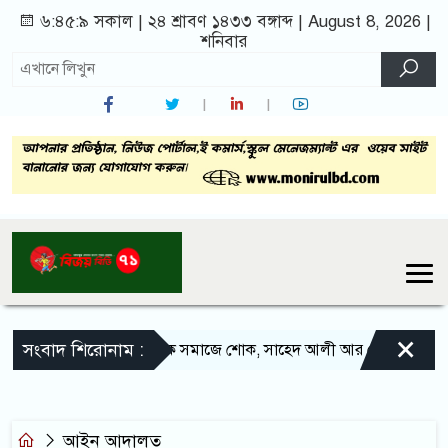
৬:৪৫:৯ সকাল
|
২৪ শ্রাবণ ১৪৩৩ বঙ্গাব্দ | August 8, 2026
|
শনিবার
×
সংবাদ শিরোনাম :
সলঙ্গার সাংবাদিক সমাজে শোক, সাহেদ আলী আর নেই
সলঙ্গা
আইন আদালত