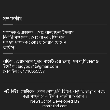
চাঁদা না পেয়ে কাজ বন্ধ ও
ব্যবসায়ীকে প্রাণনাশের হুমকি মামলা
৭
হলেও ব্যবস্থা নিচ্ছে না প্রশাসন
সম্পাদকীয় :
একটি ঘর বদলে দিল একটি পরিবারের
জীবন। মানবিকতার উজ্জ্বল দৃষ্টান্ত
সম্পাদক ও প্রকাশক : মোঃ আশরাফুল ইসলাম
৮
স্থাপন করলেন হাজী আব্দুল মোমিন।
নির্বাহী সম্পাদক : মোঃ আব্দুর রশিদ খান
মফস্বল সম্পাদক : মোঃ ছানোয়ার ছোসেন
অফিস :
গোদাগাড়ীতে চাঁদা না পেয়ে
ব্যবসায়ীকে প্রাণনাশের হুমকি,
৯
আদালতে মামলা
অফিস : চেয়ারম্যান সুপার মার্কেট (২য় তলা) ,সলঙ্গা,সিরাজগঞ্জ
ইমেইল : bijoybd71@gmail.com
কচুরিপানার নিচে ১০ ঘন্টা রইলো দুই
মোবাইল : 01716855537
গরু চোর!
১০
এই নিউজ পোর্টালের কোন লেখা,ছবি,ভিডিও অনুমতি ছাড়া ব্যবহার
জমি সংক্রান্ত বিরোধে গোদাগাড়ীতে
করা সম্পুর্ন বেআইনি ও দন্ডনীয় অপরাধ ।
সীমানা পিলার ভাঙচুর ও প্রাণনাশের
১১
NewsScript Developed BY
হুমকির অভিযোগ থানায় জিডি
monirulbd.com