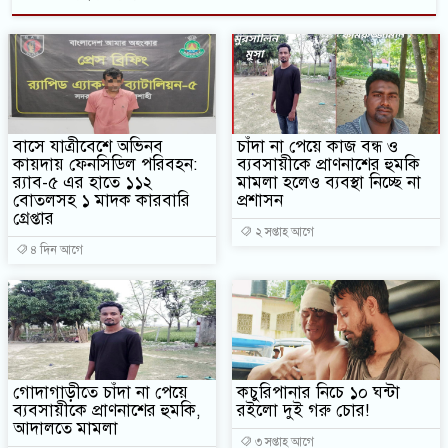
বাসে যাত্রীবেশে অভিনব
চাঁদা না পেয়ে কাজ বন্ধ ও
কায়দায় ফেনসিডিল পরিবহন:
ব্যবসায়ীকে প্রাণনাশের হুমকি
র‍্যাব-৫ এর হাতে ১১২
মামলা হলেও ব্যবস্থা নিচ্ছে না
বোতলসহ ১ মাদক কারবারি
প্রশাসন
গ্রেপ্তার
২ সপ্তাহ আগে
৪ দিন আগে
গোদাগাড়ীতে চাঁদা না পেয়ে
কচুরিপানার নিচে ১০ ঘন্টা
ব্যবসায়ীকে প্রাণনাশের হুমকি,
রইলো দুই গরু চোর!
আদালতে মামলা
৩ সপ্তাহ আগে