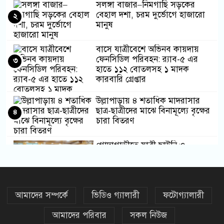
সলঙ্গা বাজার–নিমগাছি সড়কের
বেহাল দশা, চরম দুর্ভোগে হাজারো
২
মানুষ
বাসে যাত্রীবেশে অভিনব কায়দায়
ফেনসিডিল পরিবহন: র‍্যাব-৫ এর
৩
হাতে ১১২ বোতলসহ ১ মাদক
কারবারি গ্রেপ্তার
উল্লাপাড়ায় ৪ শতাধিক মাদরাসার
ছাত্র-ছাত্রীদের মাঝে বিনামূল্যে বৃক্ষের
৪
চারা বিতরণ
গোদাগাড়ীতে যাত্রী ছাউনি ও
অবকাঠামো নির্মাণের দাবিতে ইউএনও
৫
কে স্মারকলিপি
সলঙ্গায় মৎস্য আড়ৎ সরকারি ভাবে
আমাদের সম্পর্কে
ভিডিও গ্যালারী
ফটোগ্যালারী
ইজারার দাবিতে মানববন্ধন
৬
আমাদের পরিবার
সকল নিউজ